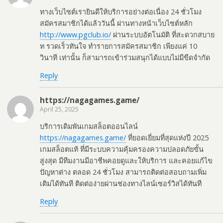
ทางเว็บไซต์เรายินดีให้บริการอย่างต่อเนื่อง 24 ชั่วโมง
สมัครสมาชิกได้แล้ววันนี้ ผ่านทางหน้าเว็บไซต์หลัก
http://www.pgclub.io/
ผ่านระบบอัตโนมัติ ที่สะดวกสบาย
ท รวดเร็วทันใจ ทำรายการสมัครสมาชิก เพียงแค่ 10
วินาที เท่านั้น ก็สามารถเข้าร่วมสนุกได้แบบไม่มีขีดจำกัด
Reply
https://nagagames.game/
April 25, 2025
บริการเดิมพันเกมสล็อตออนไลน์
https://nagagames.game/
ที่ยอดเยี่ยมที่สุดแห่งปี 2025
เกมสล็อตแท้ ที่มีระบบความคุ้มครองความปลอดภัยขั้น
สูงสุด มีทีมงานมีอาชีพคอยดูและให้บริการ และคอยแก้ไข
ปัญหาต่าง ตลอด 24 ชั่วโมง สามารถติดต่อสอบถามเพิ่ม
เติมได้ทันที ติดต่อง่ายผ่านช่องทางไลน์เซอร์วิสได้ทันที
Reply