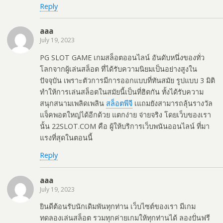
Reply
aaa
July 19, 2023
PG SLOT GAME เกมสล็อตออนไลน์ อันดับหนึ่งของทั่ว
โลกจากผู้เล่นสล็อต ที่ได้รับความนิยมเป็นอย่างสูงใน
ปัจจุบัน เพราะตัวการมีการออกแบบที่ทันสมัย รูปแบบ 3 มิติ
ทำให้การเล่นสล็อตในสมัยนี้เป็นที่ฮิตกัน ทั้งได้รับความ
สนุกสนามเพลิดเพลิน
สล็อตพีจี
เแถมยังสามารถลุ้นรางวัล
แจ็คพอตใหญ่ได้อีกด้วย แตกง่าย จ่ายจริง โดยเว็บของเรา
นั้น 22SLOT.COM คือ ผู้ให้บริการเว็บพนันออนไลน์ ที่มา
แรงที่สุดในตอนนี้
Reply
aaa
July 19, 2023
ยินดีต้อนรับนักเดิมพันทุกท่าน เว็บไซต์ของเรา มีเกม
ทดลองเล่นสล็อต รวมทุกค่ายเกมให้ทุกท่านได้ ลองปั่นฟรี