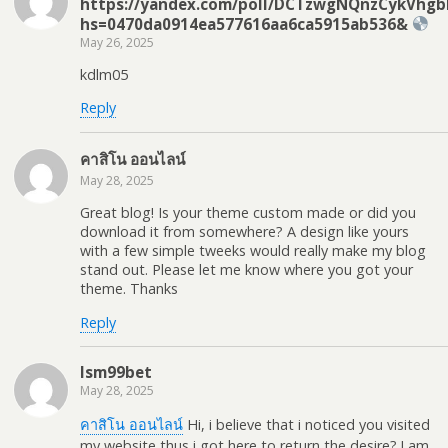
https://yandex.com/poll/DCTzwgNQnzCykVhg
hs=0470da0914ea577616aa6ca5915ab536&
May 26, 2025
kdlm05
Reply
คาสิโน ออนไลน์
May 28, 2025
Great blog! Is your theme custom made or did you
download it from somewhere? A design like yours
with a few simple tweeks would really make my blog
stand out. Please let me know where you got your
theme. Thanks
Reply
lsm99bet
May 28, 2025
คาสิโน ออนไลน์
Hi, i believe that i noticed you visited
my website thus i got here to return the desire?.I am