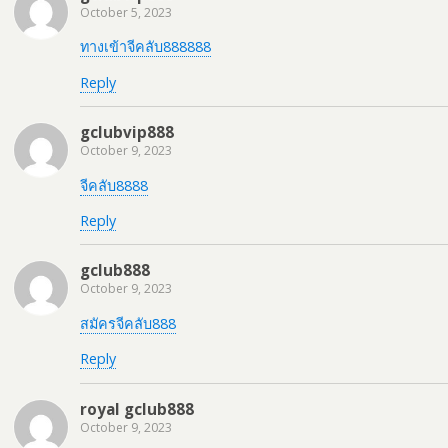
October 5, 2023
ทางเข้าจีคลับ888888
Reply
gclubvip888
October 9, 2023
จีคลับ8888
Reply
gclub888
October 9, 2023
สมัครจีคลับ888
Reply
royal gclub888
October 9, 2023