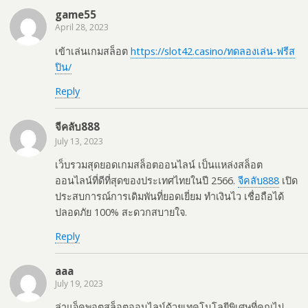
game55
April 28, 2023
เข้าเล่นเกมสล็อต
https://slot42.casino/ทดลองเล่น-ฟรีส
ปิน/
Reply
จีคลับ888
July 13, 2023
เว็บรวมสุดยอดเกมสล็อตออนไลน์ เป็นแหล่งสล็อต
ออนไลน์ที่ดีที่สุดของประเทศไทยในปี 2566.
จีคลับ888
เปิด
ประสบการณ์การเดิมพันที่ยอดเยี่ยม ทำเงินไว เชื่อถือได้
ปลอดภัย 100% สะดวกสบายใจ.
Reply
aaa
July 19, 2023
ล่าแจ็คพอตสล็อตออนไลน์ด้วยเทคโนโลยีพิเศษที่คุณไม่