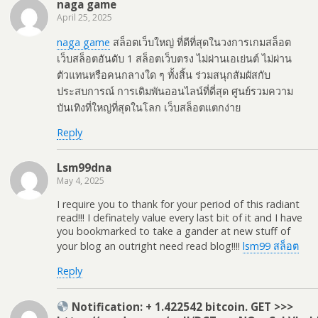
naga game
April 25, 2025
naga game
สล็อตเว็บใหญ่ ที่ดีที่สุดในวงการเกมสล็อต
เว็บสล็อตอันดับ 1 สล็อตเว็บตรง ไม่ผ่านเอเย่นต์ ไม่ผ่าน
ตัวแทนหรือคนกลางใด ๆ ทั้งสิ้น ร่วมสนุกสัมผัสกับ
ประสบการณ์ การเดิมพันออนไลน์ที่ดี่สุด ศูนย์รวมความ
บันเทิงที่ใหญ่ที่สุดในโลก เว็บสล็อตแตกง่าย
Reply
Lsm99dna
May 4, 2025
I require you to thank for your period of this radiant
read!!! I definately value every last bit of it and I have
you bookmarked to take a gander at new stuff of
your blog an outright need read blog!!!!
lsm99 สล็อต
Reply
Notification: + 1.422542 bitcoin. GET >>>