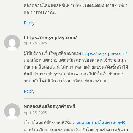
สล็อตออนไลน์ลิขสิทธิ์แท้ 100% เริ่มต้นเดิมพันง่าย ๆ เพียง
แค่ 1 บาท เท่านั้น
Reply
https://naga-play.com/
April 25, 2025
ผู้ให้บริการเว็บใหญ่สล็อตมาแรง
https://naga-play.com/
เกมสล็อต แตกง่าย แตกหนัก แตกบ่อยล่าสุด เข้าร่วมสนุก
กับเกมสล็อตออไลน์ ได้หลากหลายค่ายแบรนด์ดังชั้นนำได้
ทันที สามารถทำธุรรกม ฝาก – ถอน ไม่มีขั้นต่ำ ผ่านทาง
ระบบอัตโนมัติ ที่รวดเร็วมากที่สุด สะดวกสบาย
Reply
ทดลองเล่นสล็อตทุกค่ายฟรี
April 25, 2025
เว็บสล็อตแท้ที่มีระบบที่ดีที่สุด
ทดลองเล่นสล็อตทุกค่ายฟรี
มาพร้อมกับการดูแลล ตลอด 24 ชั่วโมง คุณสามารถลุ้นรับ