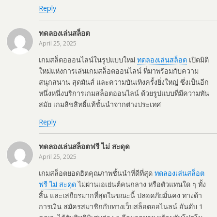
Reply
ทดลองเล่นสล็อต
April 25, 2025
เกมสล็ตอออนไลน์ในรูปแบบใหม่
ทดลองเล่นสล็อต
เปิดมิติ
ใหม่แห่งการเล่นเกมสล็อตออนไลน์ ที่มาพร้อมกับความ
สนุกสนาน สุดมันส์ และความบันเทิงครั้งยิ่งใหญ่ ซึ่งเป็นอีก
หนึ่งหนึ่งบริการเกมสล็อตออนไลน์ ด้วยรูปแบบที่มีความทัน
สมัย เกมลิขสิทธิ์แท้ชั้นนำจากต่างประเทศ
Reply
ทดลองเล่นสล็อตฟรี ไม่ สะดุด
April 25, 2025
เกมสล็อตยอดฮิตคุณภาพชั้นนำที่ดีที่สุด
ทดลองเล่นสล็อต
ฟรี ไม่ สะดุด
ไม่ผ่านเอเย่นต์คนกลาง หรือตัวแทนใด ๆ ทั้ง
สิ้น และเสถียรมากที่สุดในขณะนี้ ปลอดภัยมั่นคง ทางด้า
การเงิน สมัครสมาชิกกับทางเว็บสล็อตออไนลน์ อันดับ 1